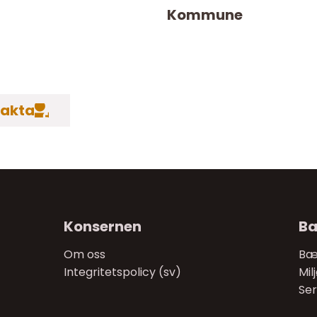
Kommune
takta
Konsernen
Bæ
Om oss
Bæ
Integritetspolicy (sv)
Mil
Ser