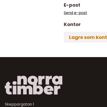
E-post
Send e-post
Kontor
Lagre som kon
Skeppargatan 1