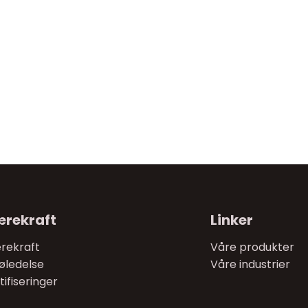
rekraft
Linker
rekraft
Våre produkter
jøledelse
Våre industrier
tifiseringer